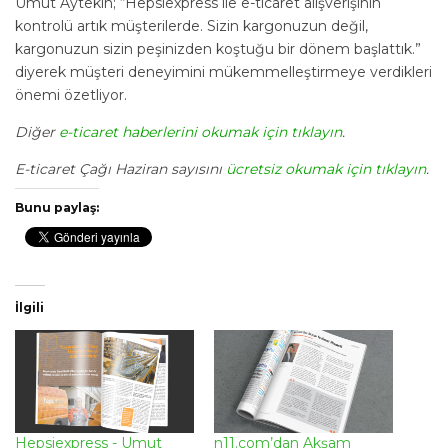
Umut Aytekin; “Hepsiexpress ile e-ticaret alışverişinin
kontrolü artık müşterilerde. Sizin kargonuzun değil,
kargonuzun sizin peşinizden koştuğu bir dönem başlattık.”
diyerek müşteri deneyimini mükemmelleştirmeye verdikleri
önemi özetliyor.
Diğer
e-ticaret haberlerini okumak için tıklayın
.
E-ticaret Çağı Haziran sayısını
ücretsiz okumak için tıklayın
.
Bunu paylaş:
İlgili
Hepsiexpress - Umut
n11.com’dan Akşam