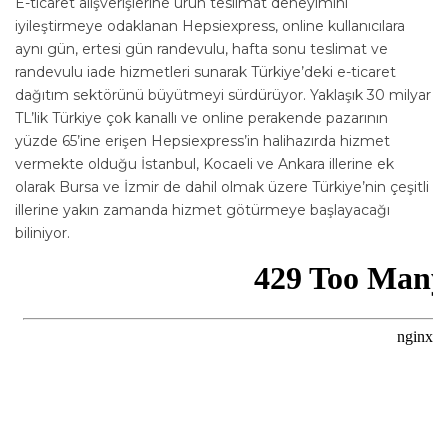
E-ticaret alışverişlerine ürün teslimat deneyimini
iyileştirmeye odaklanan Hepsiexpress, online kullanıcılara
aynı gün, ertesi gün randevulu, hafta sonu teslimat ve
randevulu iade hizmetleri sunarak Türkiye’deki e-ticaret
dağıtım sektörünü büyütmeyi sürdürüyor. Yaklaşık 30 milyar
TL’lik Türkiye çok kanallı ve online perakende pazarının
yüzde 65’ine erişen Hepsiexpress’in halihazırda hizmet
vermekte olduğu İstanbul, Kocaeli ve Ankara illerine ek
olarak Bursa ve İzmir de dahil olmak üzere Türkiye’nin çeşitli
illerine yakın zamanda hizmet götürmeye başlayacağı
biliniyor.