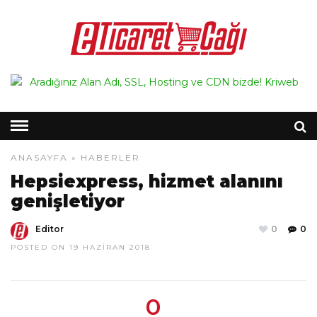
ANASAYFA
»
HABERLER
Hepsiexpress, hizmet alanını
genişletiyor
Editor
0
0
POSTED ON 19 HAZIRAN 2018
0