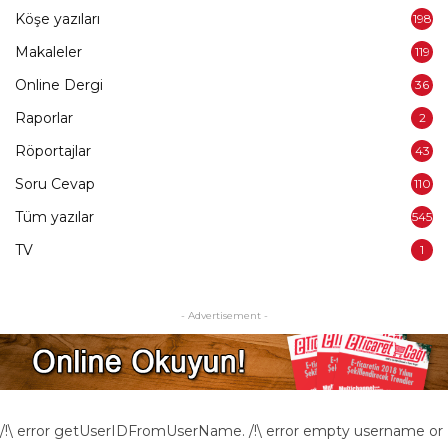
Köşe yazıları
198
Makaleler
119
Online Dergi
36
Raporlar
2
Röportajlar
43
Soru Cevap
110
Tüm yazılar
545
TV
1
- Advertisement -
/!\ error getUserIDFromUserName. /!\ error empty username or